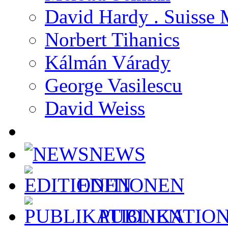
David Hardy . Suisse 
Norbert Tihanics
Kálmán Várady
George Vasilescu
David Weiss
NEWS
EDITIONEN
PUBLIKATIO