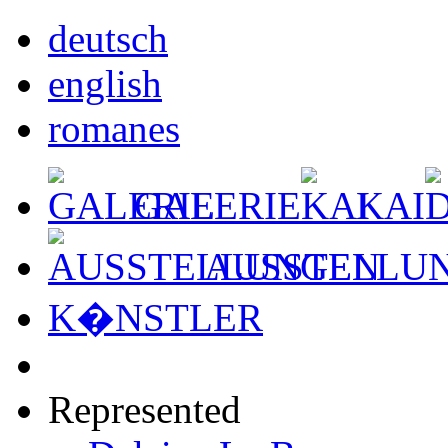
deutsch
english
romanes
GALERIE
KAI
AUSSTELLU
K�NSTLER
Represented