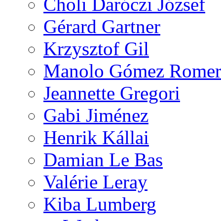
Choli Daróczi József
Gérard Gartner
Krzysztof Gil
Manolo Gómez Rome
Jeannette Gregori
Gabi Jiménez
Henrik Kállai
Damian Le Bas
Valérie Leray
Kiba Lumberg