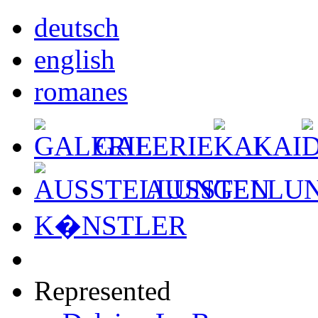
deutsch
english
romanes
GALERIE
KAI
AUSSTELLU
K�NSTLER
Represented