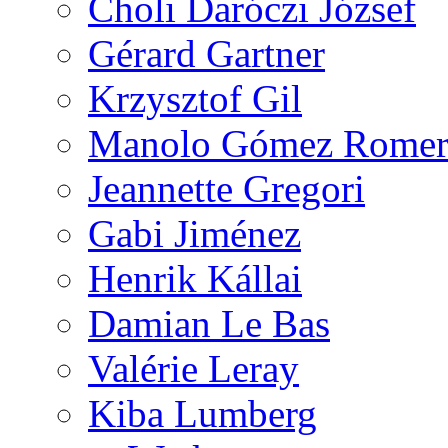
Choli Daróczi József
Gérard Gartner
Krzysztof Gil
Manolo Gómez Rome
Jeannette Gregori
Gabi Jiménez
Henrik Kállai
Damian Le Bas
Valérie Leray
Kiba Lumberg