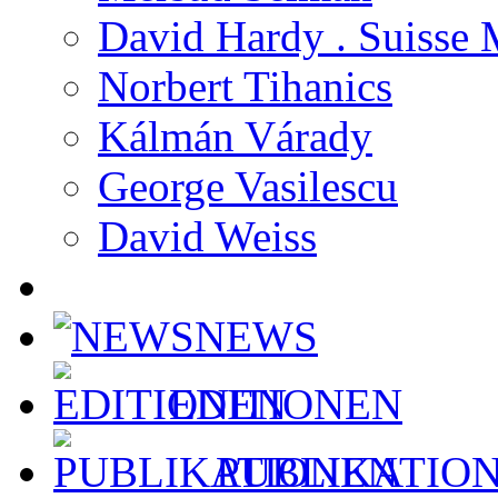
David Hardy . Suisse 
Norbert Tihanics
Kálmán Várady
George Vasilescu
David Weiss
NEWS
EDITIONEN
PUBLIKATIO