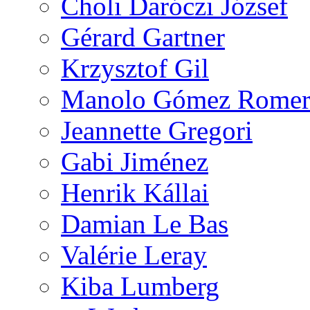
Choli Daróczi József
Gérard Gartner
Krzysztof Gil
Manolo Gómez Rome
Jeannette Gregori
Gabi Jiménez
Henrik Kállai
Damian Le Bas
Valérie Leray
Kiba Lumberg