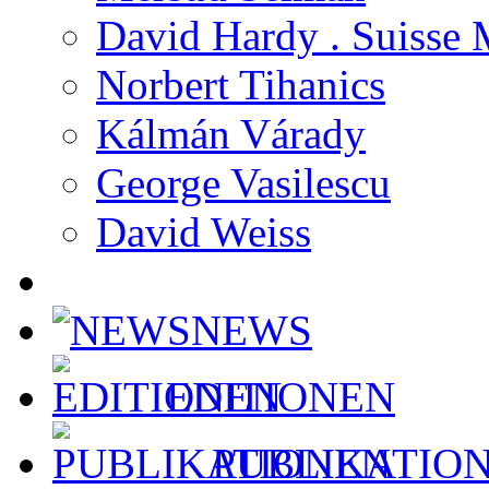
David Hardy . Suisse 
Norbert Tihanics
Kálmán Várady
George Vasilescu
David Weiss
NEWS
EDITIONEN
PUBLIKATIO