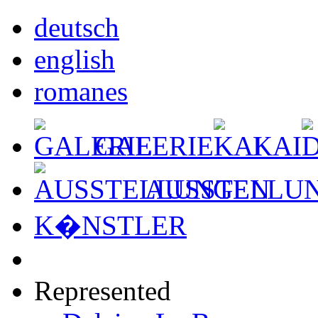
deutsch
english
romanes
GALERIE
KAI
AUSSTELLU
K�NSTLER
Represented